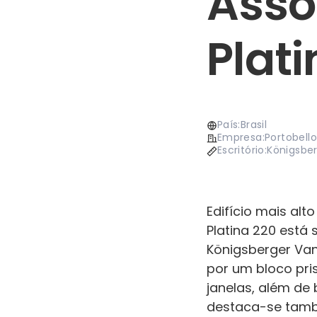
Assoc
Plati
País:
Brasil
Empresa:
Portobell
Escritório:
Königsber
Edifício mais alt
Platina 220 está 
Königsberger Van
por um bloco pri
janelas, além de 
destaca-se tamb