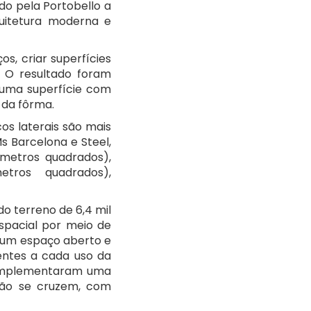
do pela Portobello a
quitetura moderna e
os, criar superfícies
. O resultado foram
 uma superfície com
 da fôrma.
os laterais são mais
s Barcelona e Steel,
 metros quadrados),
etros quadrados),
o terreno de 6,4 mil
espacial por meio de
, um espaço aberto e
dentes a cada uso da
s implementaram uma
não se cruzem, com