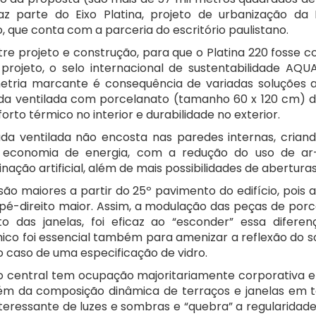
z parte do Eixo Platina, projeto de urbanização da 
, que conta com a parceria do escritório paulistano.
re projeto e construção, para que o Platina 220 fosse co
projeto, o selo internacional de sustentabilidade AQ
metria marcante é consequência de variadas soluções a
ada ventilada com porcelanato (tamanho 60 x 120 cm) d
rto térmico no interior e durabilidade no exterior.
da ventilada não encosta nas paredes internas, cri
 economia de energia, com a redução do uso de ar
nação artificial, além de mais possibilidades de aberturas
 são maiores a partir do 25º pavimento do edifício, pois 
pé-direito maior. Assim, a modulação das peças de porc
 das janelas, foi eficaz ao “esconder” essa diferen
co foi essencial também para amenizar a reflexão do so
o caso de uma especificação de vidro.
o central tem ocupação majoritariamente corporativa e
além da composição dinâmica de terraços e janelas em t
nteressante de luzes e sombras e “quebra” a regularidad