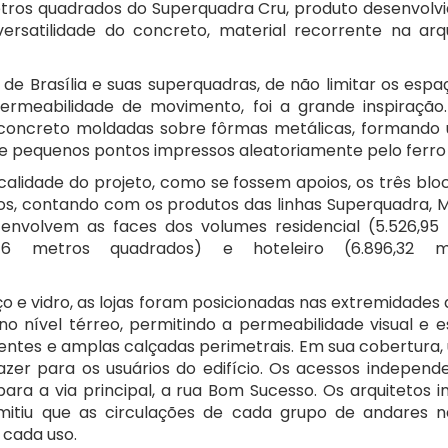
tros quadrados do Superquadra Cru, produto desenvolvi
 versatilidade do concreto, material recorrente na ar
de Brasília e suas superquadras, de não limitar os espaç
rmeabilidade de movimento, foi a grande inspiração
concreto moldadas sobre fôrmas metálicas, formando
e pequenos pontos impressos aleatoriamente pelo ferro
calidade do projeto, como se fossem apoios, os três bloc
os, contando com os produtos das linhas Superquadra, M
s envolvem as faces dos volumes residencial (5.526,95
,46 metros quadrados) e hoteleiro (6.896,32 m
 e vidro, as lojas foram posicionadas nas extremidades d
o nível térreo, permitindo a permeabilidade visual e 
entes e amplas calçadas perimetrais. Em sua cobertura
lazer para os usuários do edifício. Os acessos indepen
 para a via principal, a rua Bom Sucesso. Os arquiteto
rmitiu que as circulações de cada grupo de andares 
 cada uso.