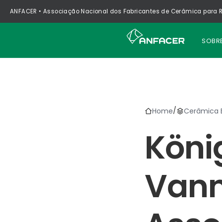
ANFACER • Associação Nacional dos Fabricantes de Cerâmica para R
SOBR
/
Home
Cerâmica B
Köni
Vann