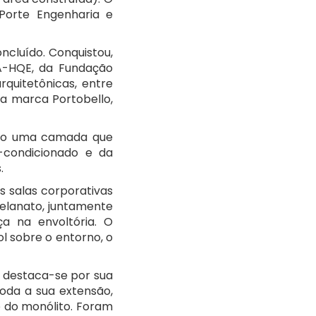
Porte Engenharia e
ncluído. Conquistou,
UA-HQE, da Fundação
rquitetônicas, entre
a marca Portobello,
ando uma camada que
-condicionado e da
.
as salas corporativas
elanato, juntamente
ça na envoltória. O
l sobre o entorno, o
 destaca-se por sua
oda a sua extensão,
e do monólito. Foram