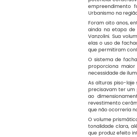
empreendimento fa
Urbanismo na região
Foram oito anos, ent
ainda na etapa de 
Vanzolini. Sua volu
elas o uso de fach
que permitiram confo
O sistema de facha
proporciona maior
necessidade de ilumi
As alturas piso-laje
precisavam ter um 
ao dimensionamento
revestimento cerâmi
que não ocorreria n
O volume prismátic
tonalidade clara, 
que produz efeito i