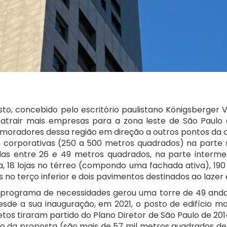
sto, concebido pelo escritório paulistano Königsberger 
atrair mais empresas para a zona leste de São Paulo e
oradores dessa região em direção a outros pontos da c
s corporativas (250 a 500 metros quadrados) na parte s
las entre 26 e 49 metros quadrados, na parte intermedi
a, 18 lojas no térreo (compondo uma fachada ativa), 190 
s no terço inferior e dois pavimentos destinados ao lazer 
do programa de necessidades gerou uma torre de 49 anda
esde a sua inauguração, em 2021, o posto de edifício ma
etos tiraram partido do Plano Diretor de São Paulo de 201
vo da proposta (são mais de 57 mil metros quadrados de