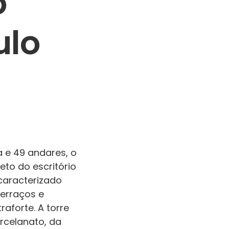
o
ulo
a e 49 andares, o
eto do escritório
caracterizado
erraços e
aforte. A torre
rcelanato, da