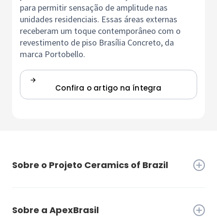
para permitir sensação de amplitude nas
unidades residenciais. Essas áreas externas
receberam um toque contemporâneo com o
revestimento de piso Brasília Concreto, da
marca Portobello.
Confira o artigo na íntegra
Sobre o Projeto Ceramics of Brazil
Criado em 2001, o projeto setorial da indústria
brasileira de cerâmica, Ceramics of Brazil, é
Sobre a ApexBrasil
promovido pela Anfacer (Associação Nacional dos