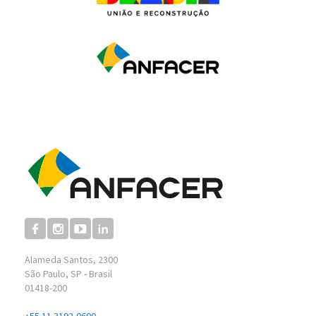
setores estratégicos para o desenvolvimento da
competitividade das empresas brasileiras e do país.
Alameda Santos, 2300
São Paulo, SP - Brasil
01418-200
+55 11 3192-0600