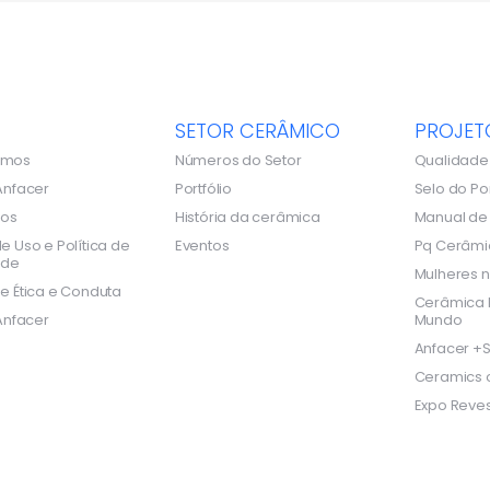
SETOR CERÂMICO
PROJET
omos
Números do Setor
Qualidade
Anfacer
Portfólio
Selo do Po
dos
História da cerâmica
Manual d
e Uso e Política de
Eventos
Pq Cerâmi
ade
Mulheres n
e Ética e Conduta
Cerâmica B
Anfacer
Mundo
Anfacer +S
Ceramics o
Expo Reves