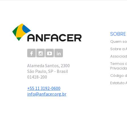
SOBRE
Quem s
Sobre a 
Associa
Termos d
Alameda Santos, 2300
Privacid
São Paulo, SP - Brasil
Código d
01418-200
Estatuto 
+55 11 3192-0600
info@anfacer.org.br