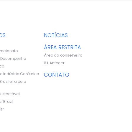
OS
NOTÍCIAS
ÁREA RESTRITA
rcelanato
Área do conselheiro
e Desempenho
B.I. Anfacer
ca
a Indústria Cerâmica
CONTATO
rasileira pelo
ustentável
f Brazil
tir