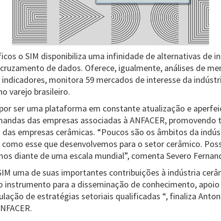
cos o SIM disponibiliza uma infinidade de alternativas de 
 e cruzamento de dados. Oferece, igualmente, análises de me
dicadores, monitora 59 mercados de interesse da indústri
o varejo brasileiro.
 por ser uma plataforma em constante atualização e aperf
mandas das empresas associadas à ANFACER, promovendo 
s das empresas cerâmicas. “Poucos são os âmbitos da indúst
como esse que desenvolvemos para o setor cerâmico. Poss
mos diante de uma escala mundial”, comenta Severo Fernan
M uma de suas importantes contribuições à indústria cerâm
o instrumento para a disseminação de conhecimento, apoio
ação de estratégias setoriais qualificadas “, finaliza Antoni
ANFACER.