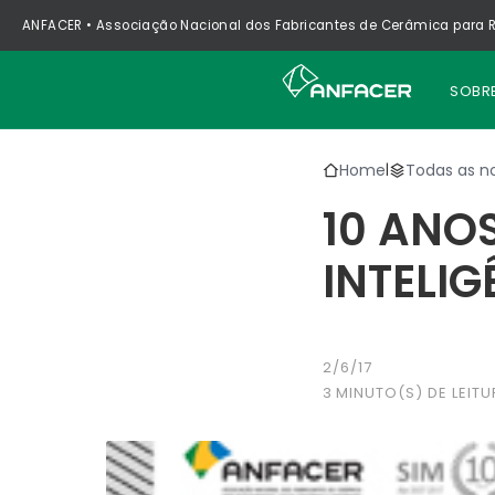
ANFACER • Associação Nacional dos Fabricantes de Cerâmica para R
SOBR
Home
Todas as no
|
10 ANOS
INTELI
2/6/17
3
MINUTO(S) DE LEITU