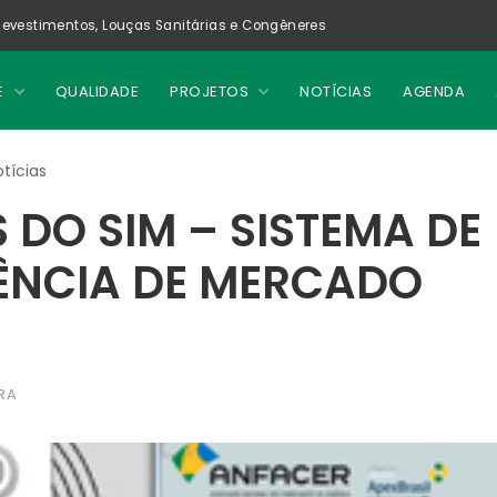
evestimentos, Louças Sanitárias e Congêneres
E
QUALIDADE
PROJETOS
NOTÍCIAS
AGENDA
tícias
 DO SIM – SISTEMA DE
GÊNCIA DE MERCADO
RA