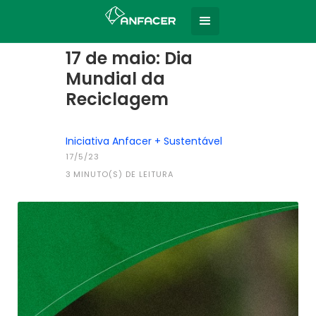
Home
Todas as notícias
|
17 de maio: Dia
Mundial da
Reciclagem
Iniciativa Anfacer + Sustentável
17/5/23
3
MINUTO(S) DE LEITURA