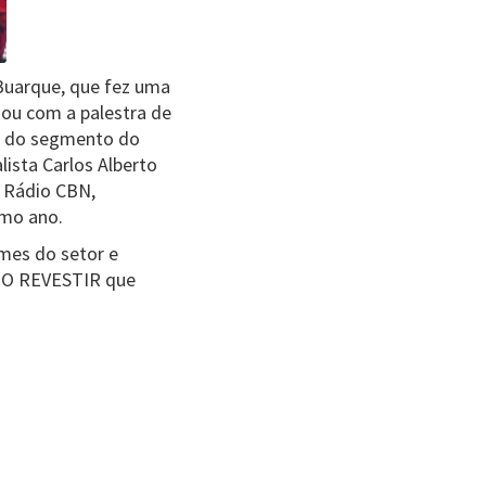
Buarque, que fez uma
çou com a palestra de
s do segmento do
ista Carlos Alberto
a Rádio CBN,
imo ano.
mes do setor e
XPO REVESTIR que