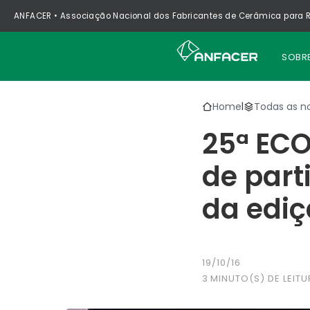
ANFACER • Associação Nacional dos Fabricantes de Cerâmica para R
SOBR
Home
Todas as no
|
25ª ECO
de part
da ediç
19/10/16
3
MINUTO(S) DE LEITU