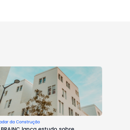
adar da Construção
BRAINC lança estudo sobre