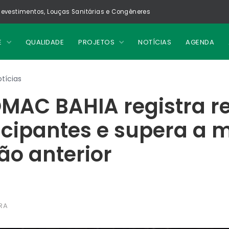
evestimentos, Louças Sanitárias e Congêneres
E
QUALIDADE
PROJETOS
NOTÍCIAS
AGENDA
tícias
MAC BAHIA registra r
icipantes e supera a 
ão anterior
RA