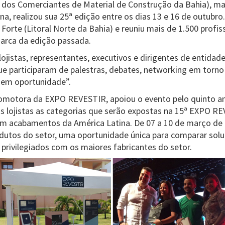
dos Comerciantes de Material de Construção da Bahia), ma
na, realizou sua 25ª edição entre os dias 13 e 16 de outubr
 Forte (Litoral Norte da Bahia) e reuniu mais de 1.500 profis
marca da edição passada.
ojistas, representantes, executivos e dirigentes de entidad
que participaram de palestras, debates, networking em torn
 em oportunidade”.
motora da EXPO REVESTIR, apoiou o evento pelo quinto an
s lojistas as categorias que serão expostas na 15ª EXPO REV
m acabamentos da América Latina. De 07 a 10 de março de 2
odutos do setor, uma oportunidade única para comparar solu
 privilegiados com os maiores fabricantes do setor.