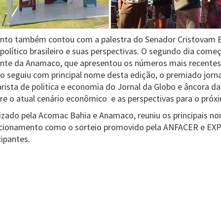
vento também contou com a palestra do Senador Cristovam 
político brasileiro e suas perspectivas. O segundo dia come
dente da Anamaco, que apresentou os números mais recente
o seguiu com principal nome desta edição, o premiado jornal
ista de politica e economia do Jornal da Globo e âncora d
re o atual cenário econômico e as perspectivas para o próx
izado pela Acomac Bahia e Anamaco, reuniu os principais no
acionamento como o sorteio promovido pela ANFACER e E
cipantes.