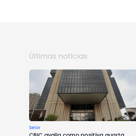
Últimas notícias
Setor
CBIC avalia como positiva quarta