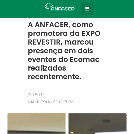
Home
Todas as notícias
|
A ANFACER, como
promotora da EXPO
REVESTIR, marcou
presença em dois
eventos do Ecomac
realizados
recentemente.
26/10/17
3
MINUTO(S) DE LEITURA