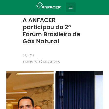
Home
Todas as notícias
|
A ANFACER
participou do 2º
Fórum Brasileiro de
Gás Natural
27/4/18
3
MINUTO(S) DE LEITURA