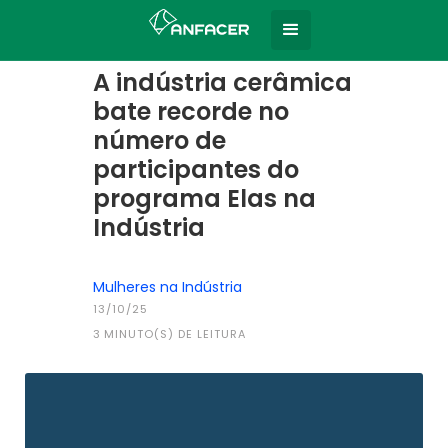
Home
Todas as notícias
|
A indústria cerâmica
bate recorde no
número de
participantes do
programa Elas na
Indústria
Mulheres na Indústria
13/10/25
3
MINUTO(S) DE LEITURA