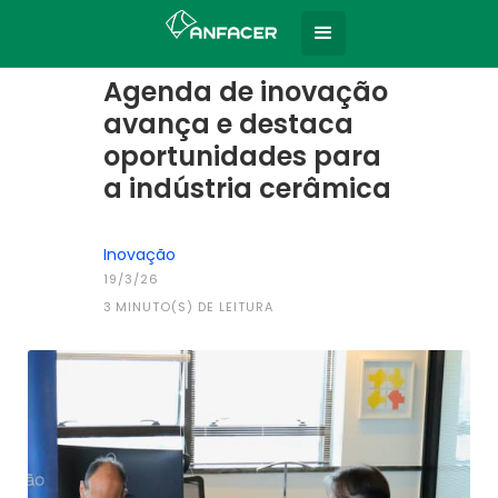
Home
Todas as notícias
|
Agenda de inovação
avança e destaca
oportunidades para
a indústria cerâmica
Inovação
19/3/26
3
MINUTO(S) DE LEITURA