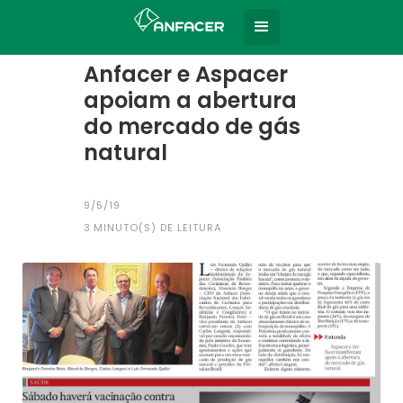
Home
Todas as notícias
|
Anfacer e Aspacer
apoiam a abertura
do mercado de gás
natural
9/5/19
3
MINUTO(S) DE LEITURA