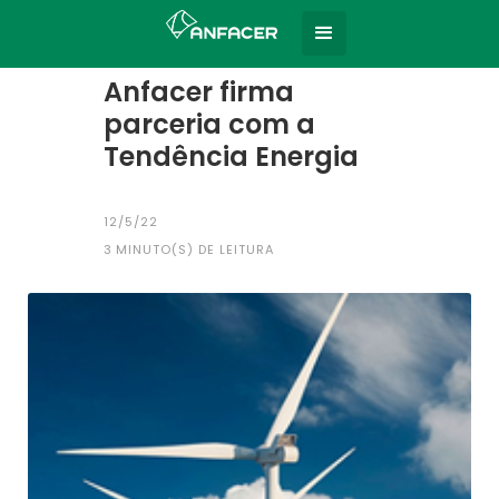
Home
Todas as notícias
|
Anfacer firma
parceria com a
Tendência Energia
12/5/22
3
MINUTO(S) DE LEITURA