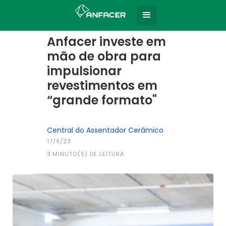
Home
Todas as notícias
|
Anfacer investe em
mão de obra para
impulsionar
revestimentos em
“grande formato"
Central do Assentador Cerâmico
17/9/23
3
MINUTO(S) DE LEITURA