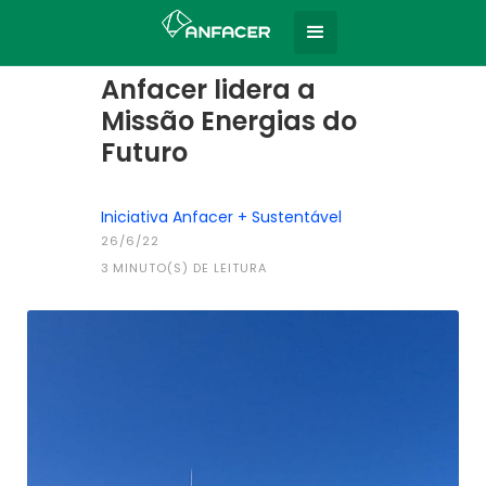
Home
Todas as notícias
|
Anfacer lidera a
Missão Energias do
Futuro
Iniciativa Anfacer + Sustentável
26/6/22
3
MINUTO(S) DE LEITURA