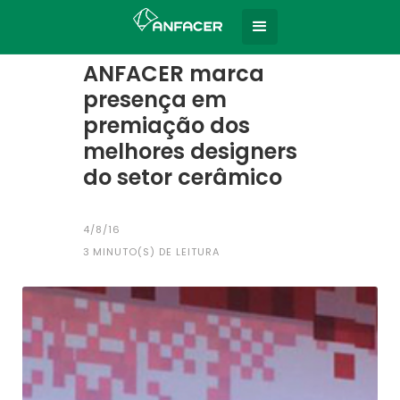
Home
Todas as notícias
|
ANFACER marca
presença em
premiação dos
melhores designers
do setor cerâmico
4/8/16
3
MINUTO(S) DE LEITURA