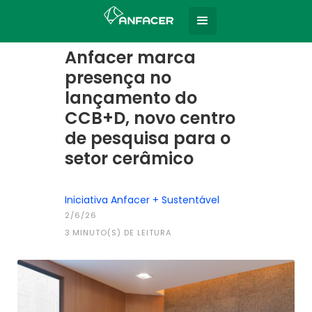
Home
Todas as notícias
|
Anfacer marca
presença no
lançamento do
CCB+D, novo centro
de pesquisa para o
setor cerâmico
Iniciativa Anfacer + Sustentável
2/6/26
3
MINUTO(S) DE LEITURA