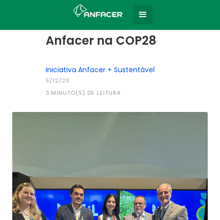
Home
Todas as notícias
|
Anfacer na COP28
Iniciativa Anfacer + Sustentável
5/12/23
3
MINUTO(S) DE LEITURA