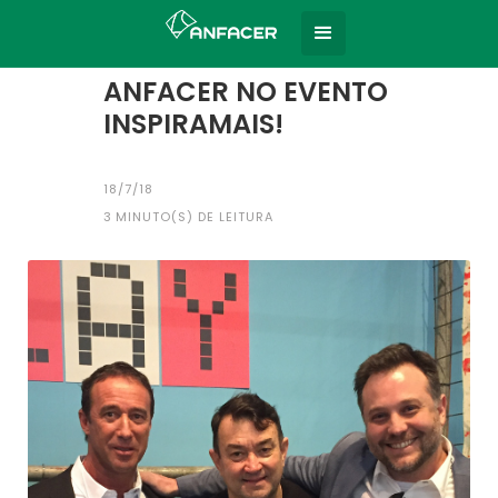
Home
Todas as notícias
|
ANFACER NO EVENTO
INSPIRAMAIS!
18/7/18
3
MINUTO(S) DE LEITURA