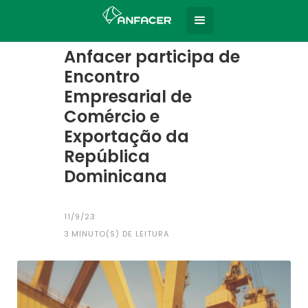
Home
Todas as notícias
|
Anfacer participa de
Encontro
Empresarial de
Comércio e
Exportação da
República
Dominicana
11/9/23
3
MINUTO(S) DE LEITURA