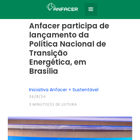
Home
Todas as notícias
|
Anfacer participa de
lançamento da
Política Nacional de
Transição
Energética, em
Brasília
Iniciativa Anfacer + Sustentável
26/8/24
3
MINUTO(S) DE LEITURA