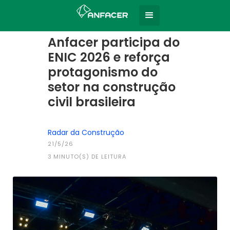
Home
Todas as notícias
|
Anfacer participa do
ENIC 2026 e reforça
protagonismo do
setor na construção
civil brasileira
Radar da Construção
21/5/26
3
MINUTO(S) DE LEITURA