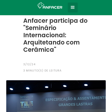
Home
Todas as notícias
|
Anfacer participa do
"Seminário
Internacional:
Arquitetando com
Cerâmica"
3/12/24
3
MINUTO(S) DE LEITURA