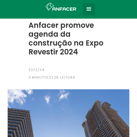
Home
Todas as notícias
|
Anfacer promove
agenda da
construção na Expo
Revestir 2024
22/2/24
3
MINUTO(S) DE LEITURA