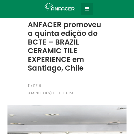
Home
Todas as notícias
|
ANFACER promoveu
a quinta edição do
BCTE – BRAZIL
CERAMIC TILE
EXPERIENCE em
Santiago, Chile
11/11/16
3
MINUTO(S) DE LEITURA