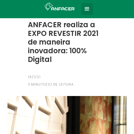
Home
Todas as notícias
|
ANFACER realiza a
EXPO REVESTIR 2021
de maneira
inovadora: 100%
Digital
19/1/21
3
MINUTO(S) DE LEITURA