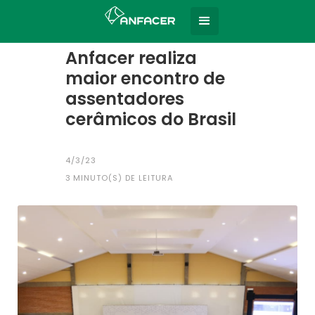
Home
Todas as notícias
|
Anfacer realiza
maior encontro de
assentadores
cerâmicos do Brasil
4/3/23
3
MINUTO(S) DE LEITURA