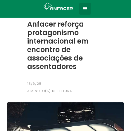
Home
Todas as notícias
|
Anfacer reforça
protagonismo
internacional em
encontro de
associações de
assentadores
15/9/25
3
MINUTO(S) DE LEITURA