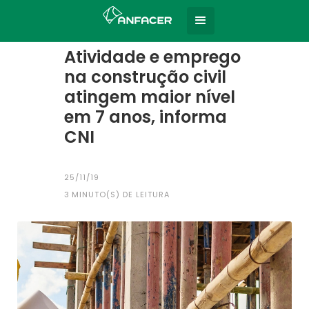
Home
Todas as notícias
|
Atividade e emprego
na construção civil
atingem maior nível
em 7 anos, informa
CNI
25/11/19
3
MINUTO(S) DE LEITURA