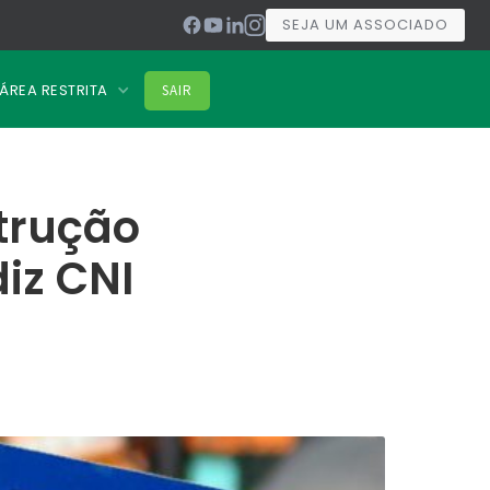
SEJA UM ASSOCIADO
ÁREA RESTRITA
SAIR
trução
iz CNI