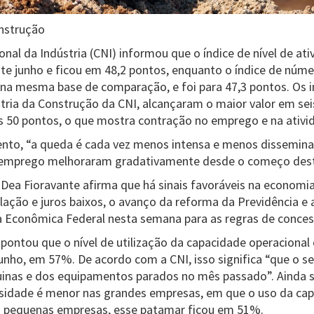
onstrução
al da Indústria (CNI) informou que o índice de nível de ati
nte junho e ficou em 48,2 pontos, enquanto o índice de nú
na mesma base de comparação, e foi para 47,3 pontos. Os 
ria da Construção da CNI, alcançaram o maior valor em se
 50 pontos, o que mostra contração no emprego e na ativi
nto, “a queda é cada vez menos intensa e menos dissemina
 e emprego melhoraram gradativamente desde o começo dest
Dea Fioravante afirma que há sinais favoráveis na economia
lação e juros baixos, o avanço da reforma da Previdência 
a Econômica Federal nesta semana para as regras de conces
ontou que o nível de utilização da capacidade operacional 
nho, em 57%. De acordo com a CNI, isso significa “que o 
uinas e dos equipamentos parados no mês passado”. Ainda 
sidade é menor nas grandes empresas, em que o uso da cap
s pequenas empresas, esse patamar ficou em 51%.