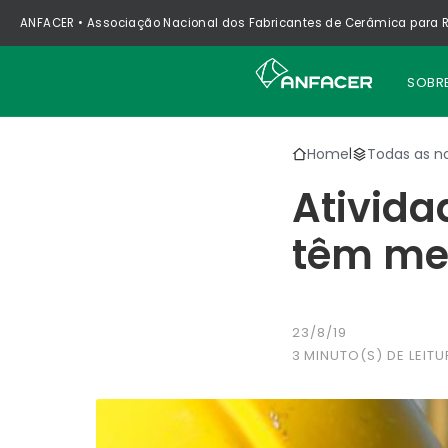
ANFACER • Associação Nacional dos Fabricantes de Cerâmica para R
SOBR
Home
Todas as no
|
Ativida
têm mel
23/8/19
3
MINUTO(S) DE LEITU