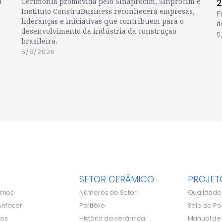
a
Cerimônia promovida pelo Sinaprocim, Sinprocim e
Instituto ConstruBusiness reconhecerá empresas,
E
lideranças e iniciativas que contribuem para o
d
desenvolvimento da indústria da construção
5
brasileira.
5/8/2026
SETOR CERÂMICO
PROJET
omos
Números do Setor
Qualidade
Anfacer
Portfólio
Selo do Po
dos
História da cerâmica
Manual d