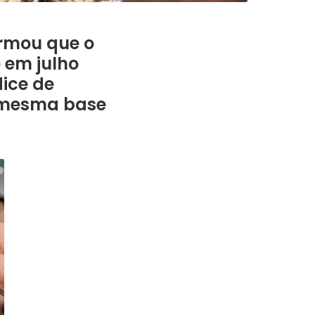
ormou que o
o em julho
dice de
 mesma base