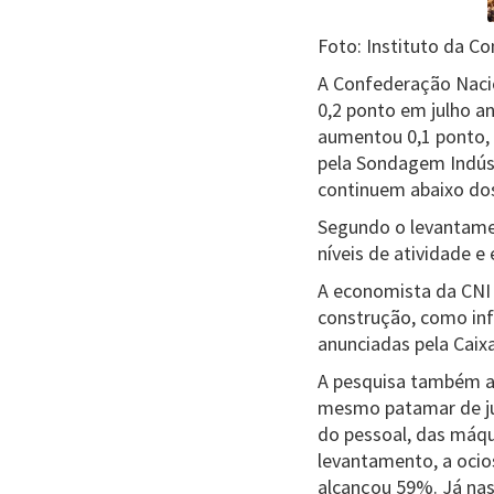
Foto: Instituto da C
A Confederação Nacion
0,2 ponto em julho a
aumentou 0,1 ponto, 
pela Sondagem Indúst
continuem abaixo dos
Segundo o levantame
níveis de atividade
A economista da CNI 
construção, como inf
anunciadas pela Caix
A pesquisa também ap
mesmo patamar de ju
do pessoal, das máq
levantamento, a ocio
alcançou 59%. Já na