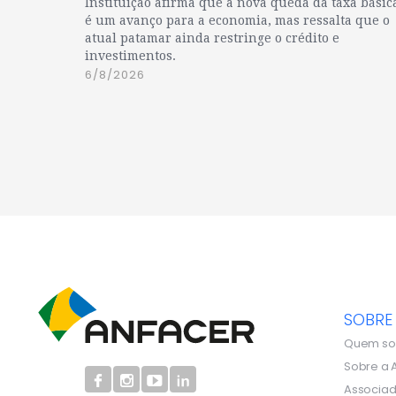
Instituição afirma que a nova queda da taxa básic
é um avanço para a economia, mas ressalta que o
atual patamar ainda restringe o crédito e
investimentos.
6/8/2026
SOBRE
Quem s
Sobre a 
Associa