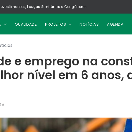
evestimentos, Louças Sanitárias e Congêneres
E
QUALIDADE
PROJETOS
NOTÍCIAS
AGENDA
tícias
de e emprego na cons
hor nível em 6 anos, d
RA