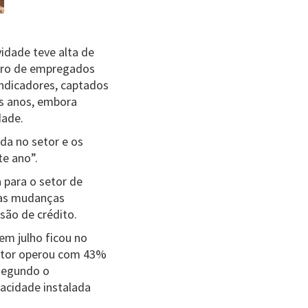
vidade teve alta de
mero de empregados
indicadores, captados
is anos, embora
dade.
da no setor e os
e ano”.
 para o setor de
e as mudanças
são de crédito.
em julho ficou no
setor operou com 43%
segundo o
acidade instalada