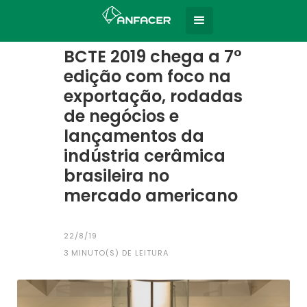
Home
Todas as notícias
|
BCTE 2019 chega a 7°
edição com foco na
exportação, rodadas
de negócios e
lançamentos da
indústria cerâmica
brasileira no
mercado americano
22/8/19
3
MINUTO(S) DE LEITURA