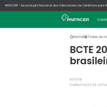
ANFACER • Associação Nacional dos Fabricantes de Cerâmica para R
SOBR
Home
Todas as no
|
BCTE 2
brasile
8/10/19
3
MINUTO(S) DE LEITU