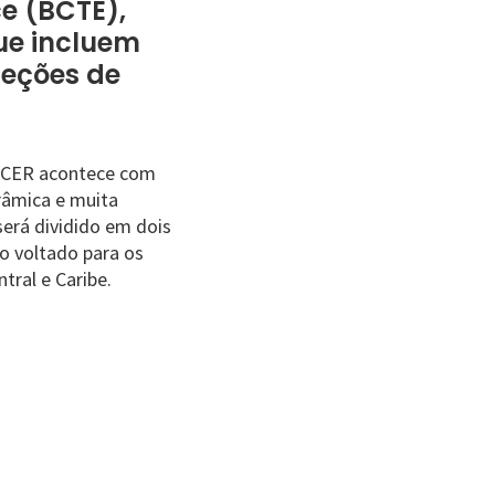
ce (BCTE),
ue incluem
leções de
FACER acontece com
râmica e muita
será dividido em dois
o voltado para os
tral e Caribe.