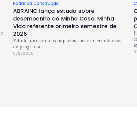
Radar da Construção
C
ABRAINC lança estudo sobre
C
desempenho do Minha Casa, Minha
p
Vida referente primeiro semestre de
C
2026
 e
P
c
Estudo apresenta os impactos sociais e econômicos
a
do programa.
3
5/8/2026