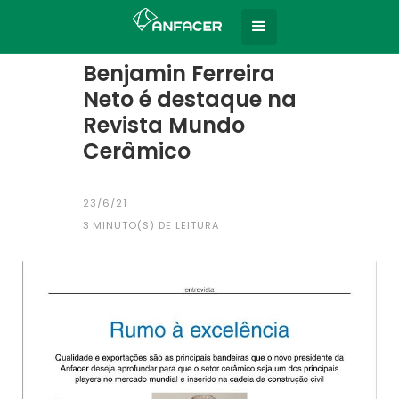
Home
Todas as notícias
|
Benjamin Ferreira
Neto é destaque na
Revista Mundo
Cerâmico
23/6/21
3
MINUTO(S) DE LEITURA