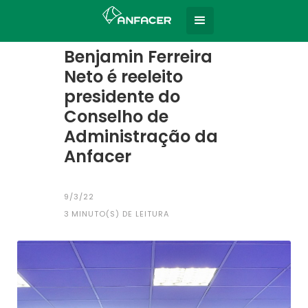
Home
Todas as notícias
|
Benjamin Ferreira
Neto é reeleito
presidente do
Conselho de
Administração da
Anfacer
9/3/22
3
MINUTO(S) DE LEITURA