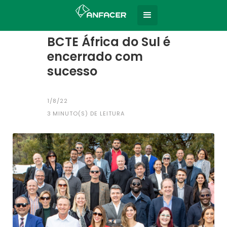
Home
Todas as notícias
|
BCTE África do Sul é
encerrado com
sucesso
1/8/22
3
MINUTO(S) DE LEITURA