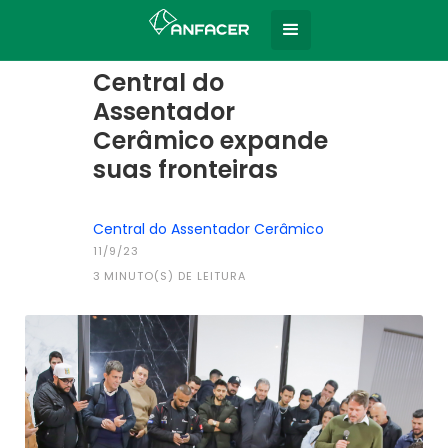
Home
Todas as notícias
|
Central do
Assentador
Cerâmico expande
suas fronteiras
Central do Assentador Cerâmico
11/9/23
3
MINUTO(S) DE LEITURA