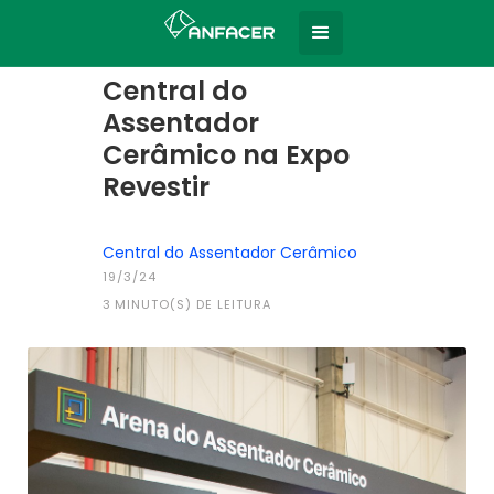
Home
Todas as notícias
|
Central do
Assentador
Cerâmico na Expo
Revestir
Central do Assentador Cerâmico
19/3/24
3
MINUTO(S) DE LEITURA