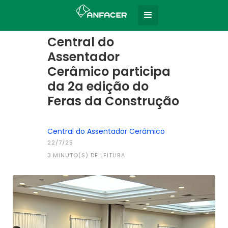
Home
Todas as notícias
|
Central do
Assentador
Cerâmico participa
da 2a edição do
Feras da Construção
Central do Assentador Cerâmico
22/7/25
3
MINUTO(S) DE LEITURA