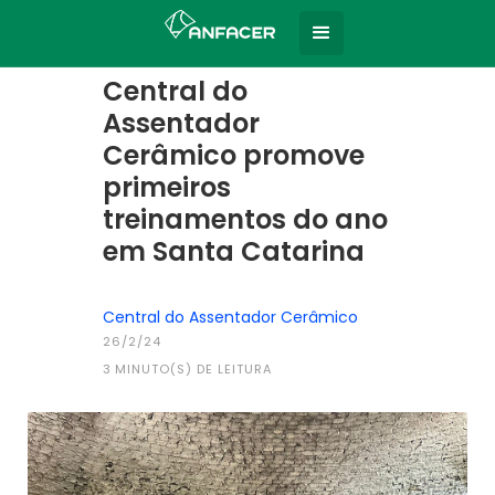
Home
Todas as notícias
|
Central do
Assentador
Cerâmico promove
primeiros
treinamentos do ano
em Santa Catarina
Central do Assentador Cerâmico
26/2/24
3
MINUTO(S) DE LEITURA