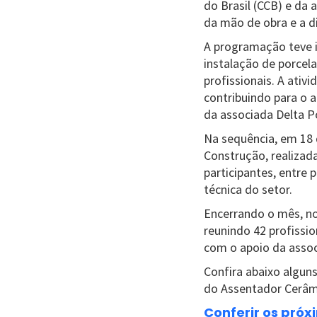
do Brasil (CCB) e da 
da mão de obra e a d
A programação teve i
instalação de porcel
profissionais. A ativ
contribuindo para o 
da associada Delta P
Na sequência, em 18 
Construção, realizad
participantes, entre 
técnica do setor.
Encerrando o mês, no 
reunindo 42 profissi
com o apoio da assoc
Confira abaixo algun
do Assentador Cerâmi
Conferir os próx