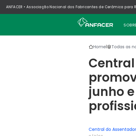
ANFACER • Associação Nacional dos Fabricantes de Cerâmica para R
SOBR
Home
Todas as no
|
Central
promov
junho e
profiss
Central do Assentado