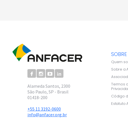
SOBRE
Quem s
Sobre a 
Associa
Termos d
Alameda Santos, 2300
Privacid
São Paulo, SP - Brasil
Código d
01418-200
Estatuto 
+55 11 3192-0600
info@anfacer.org.br