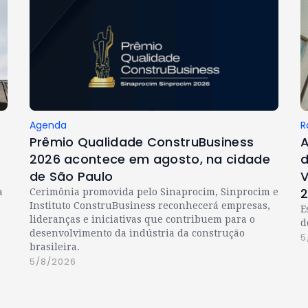
Agenda
R
Prêmio Qualidade ConstruBusiness
A
2026 acontece em agosto, na cidade
d
de São Paulo
V
a
Cerimônia promovida pelo Sinaprocim, Sinprocim e
Instituto ConstruBusiness reconhecerá empresas,
E
lideranças e iniciativas que contribuem para o
d
desenvolvimento da indústria da construção
5
brasileira.
5/8/2026