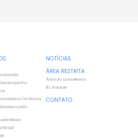
OS
NOTÍCIAS
ÁREA RESTRITA
rcelanato
Área do conselheiro
e Desempenho
B.I. Anfacer
ca
a Indústria Cerâmica
CONTATO
rasileira pelo
ustentável
f Brazil
tir