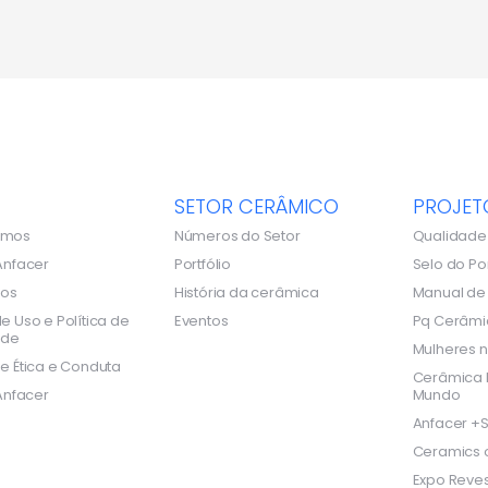
SETOR CERÂMICO
PROJET
omos
Números do Setor
Qualidade
Anfacer
Portfólio
Selo do Po
dos
História da cerâmica
Manual d
e Uso e Política de
Eventos
Pq Cerâmi
ade
Mulheres n
e Ética e Conduta
Cerâmica B
Anfacer
Mundo
Anfacer +S
Ceramics o
Expo Reves