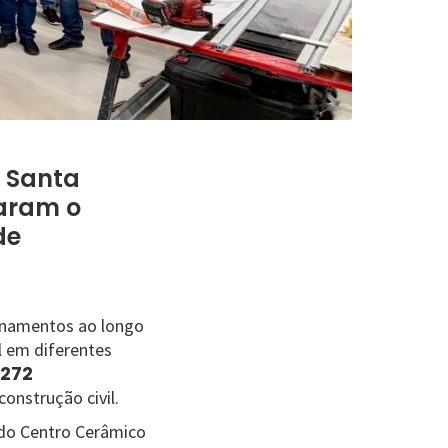
e Santa
çaram o
de
einamentos ao longo
l em diferentes
272
onstrução civil.
 do Centro Cerâmico