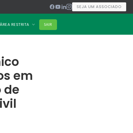
SEJA UM ASSOCIADO
ÁREA RESTRITA
SAIR
ico
os em
o de
vil