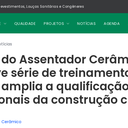
evestimentos, Louças Sanitárias e Congêneres
E
QUALIDADE
PROJETOS
NOTÍCIAS
AGENDA
tícias
 do Assentador Cerâm
e série de treinament
 amplia a qualificaçã
ionais da construção ci
r Cerâmico