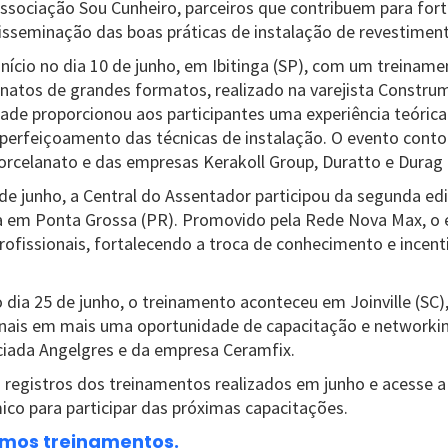
associação Sou Cunheiro, parceiros que contribuem para fort
isseminação das boas práticas de instalação de revestimen
nício no dia 10 de junho, em Ibitinga (SP), com um treiname
anatos de grandes formatos, realizado na varejista Constru
idade proporcionou aos participantes uma experiência teórica 
aperfeiçoamento das técnicas de instalação. O evento cont
orcelanato e das empresas Kerakoll Group, Duratto e Durag B
de junho, a Central do Assentador participou da segunda ed
a em Ponta Grossa (PR). Promovido pela Rede Nova Max, o 
profissionais, fortalecendo a troca de conhecimento e incent
dia 25 de junho, o treinamento aconteceu em Joinville (SC)
onais em mais uma oportunidade de capacitação e networking
iada Angelgres e da empresa Ceramfix.
s registros dos treinamentos realizados em junho e acesse 
co para participar das próximas capacitações.
imos treinamentos.