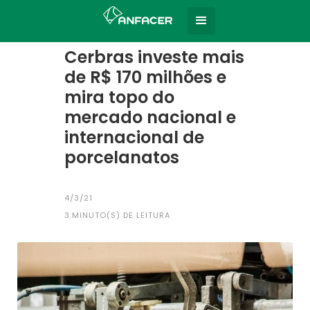
Home
Todas as notícias
|
Cerbras investe mais
de R$ 170 milhões e
mira topo do
mercado nacional e
internacional de
porcelanatos
4/3/21
3
MINUTO(S) DE LEITURA