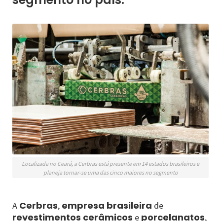
Localizada no Ceará, a Cerbras está presente em 14 estados brasileiros e
planeja tornar-se uma das cinco maiores no segmento
Cerbras
empresa brasileira
A
,
de
revestimentos cerâmicos
porcelanatos
e
,