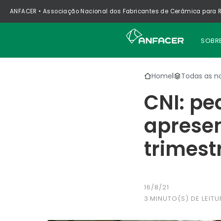
ANFACER • Associação Nacional dos Fabricantes de Cerâmica para R
SOBR
Home
Todas as no
|
CNI: pe
apresen
trimest
16/8/21
3
MINUTO(S) DE LEITU