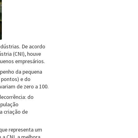
dústrias. De acordo
stria (CNI), houve
quenos empresários.
empenho da pequena
9 pontos) e do
variam de zero a 100.
ecorrência: do
opulação
 criação de
 que representa um
 a CNI, a melhora