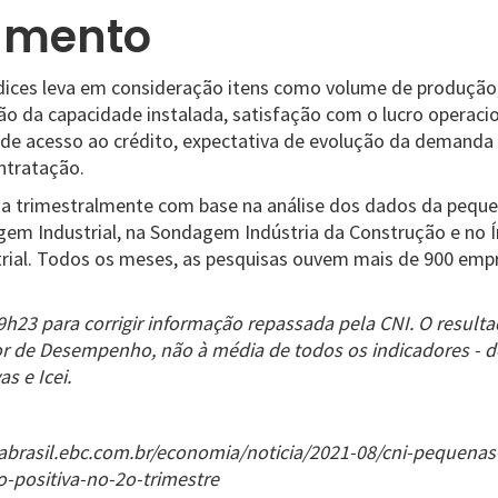
amento
dices leva em consideração itens como volume de produção
ão da capacidade instalada, satisfação com o lucro operacio
de de acesso ao crédito, expectativa de evolução da demanda
ntratação.
da trimestralmente com base na análise dos dados da pequen
em Industrial, na Sondagem Indústria da Construção e no Í
rial. Todos os meses, as pesquisas ouvem mais de 900 emp
9h23 para corrigir informação repassada pela CNI. O result
or de Desempenho, não à média de todos os indicadores - 
as e Icei.
iabrasil.ebc.com.br/economia/noticia/2021-08/cni-pequenas-
-positiva-no-2o-trimestre