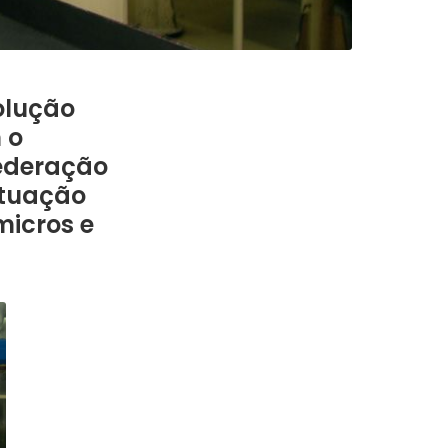
olução
 o
federação
ituação
micros e