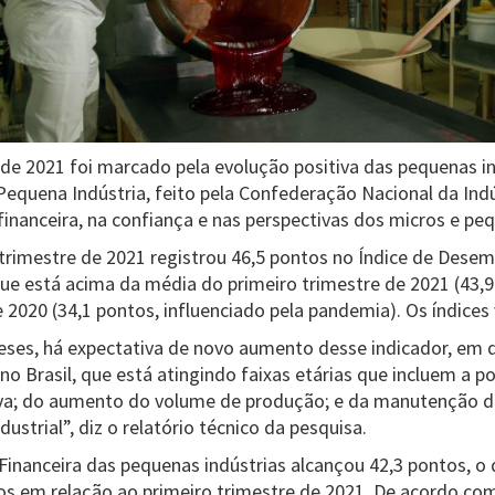
de 2021 foi marcado pela evolução positiva das pequenas in
quena Indústria, feito pela Confederação Nacional da Indú
financeira, na confiança e nas perspectivas dos micros e pe
trimestre de 2021 registrou 46,5 pontos no Índice de Des
que está acima da média do primeiro trimestre de 2021 (43,
2020 (34,1 pontos, influenciado pela pandemia). Os índices 
ses, há expectativa de novo aumento desse indicador, em d
o Brasil, que está atingindo faixas etárias que incluem a p
a; do aumento do volume de produção; e da manutenção da
ustrial”, diz o relatório técnico da pesquisa.
 Financeira das pequenas indústrias alcançou 42,3 pontos, o
s em relação ao primeiro trimestre de 2021. De acordo com