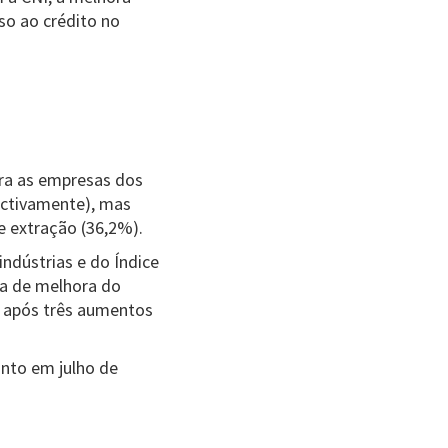
so ao crédito no
ara as empresas dos
ectivamente), mas
e extração (36,2%).
ndústrias e do Índice
va de melhora do
, após três aumentos
onto em julho de