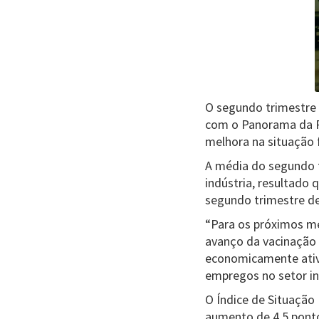
O segundo trimestre 
com o Panorama da Pe
melhora na situação 
A média do segundo 
indústria, resultado 
segundo trimestre de 
“Para os próximos me
avanço da vacinação n
economicamente ativ
empregos no setor ind
O Índice de Situação
aumento de 4,5 ponto