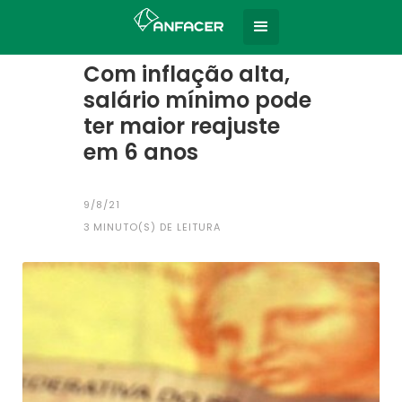
Home
Todas as notícias
|
Com inflação alta,
salário mínimo pode
ter maior reajuste
em 6 anos
9/8/21
3
MINUTO(S) DE LEITURA