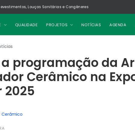
evestimentos, Louças Sanitárias e Congêneres
E
QUALIDADE
PROJETOS
NOTÍCIAS
AGENDA
tícias
a a programação da A
ador Cerâmico na Exp
r 2025
r Cerâmico
RA