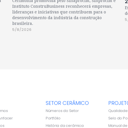
a
Cerimônia promovida pelo Sinaprocim, Sinprocim e
Instituto ConstruBusiness reconhecerá empresas,
E
lideranças e iniciativas que contribuem para o
d
desenvolvimento da indústria da construção
5
brasileira.
5/8/2026
SETOR CERÂMICO
PROJET
omos
Números do Setor
Qualidade
Anfacer
Portfólio
Selo do Po
dos
História da cerâmica
Manual d