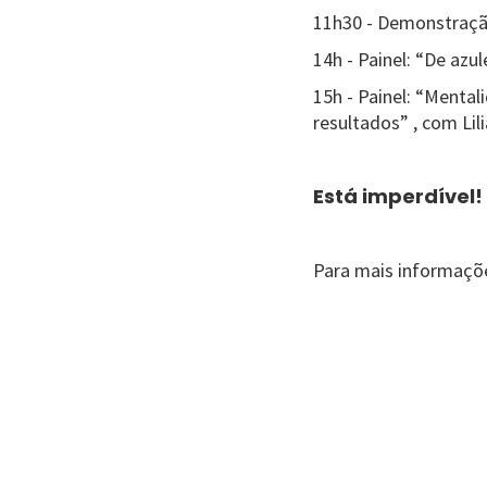
11h30 - Demonstração
14h - Painel: “De azu
15h - Painel: “Menta
resultados” , com Lil
Está imperdível!
Para mais informaçõe