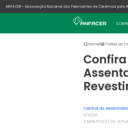
ANFACER • Associação Nacional dos Fabricantes de Cerâmica para R
SOBR
Home
Todas as no
|
Confir
Assent
Revesti
Central do Assentado
5/3/25
3
MINUTO(S) DE LEITU