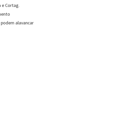
 e Cortag.
imento
s podem alavancar