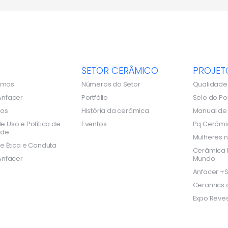
SETOR CERÂMICO
PROJET
omos
Números do Setor
Qualidade
Anfacer
Portfólio
Selo do Po
dos
História da cerâmica
Manual d
e Uso e Política de
Eventos
Pq Cerâmi
ade
Mulheres n
e Ética e Conduta
Cerâmica B
Anfacer
Mundo
Anfacer +S
Ceramics o
Expo Reves