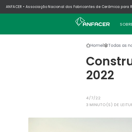
ANFACER • Associação Nacional dos Fabricantes de Cerâmica para R
SOBR
Home
Todas as no
|
Constru
2022
4/7/22
3
MINUTO(S) DE LEITU