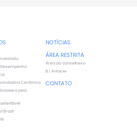
OS
NOTÍCIAS
ÁREA RESTRITA
rcelanato
Área do conselheiro
e Desempenho
B.I. Anfacer
ca
a Indústria Cerâmica
CONTATO
rasileira pelo
ustentável
f Brazil
tir