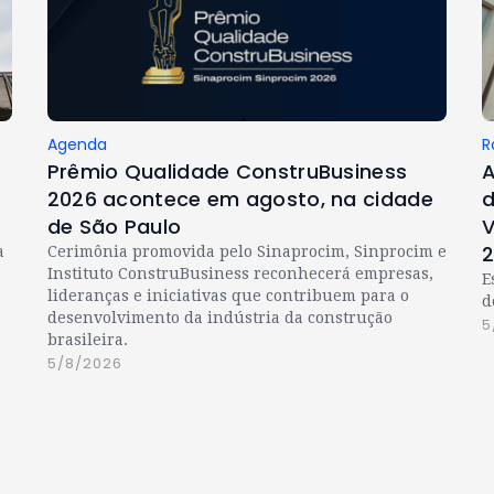
Agenda
R
Prêmio Qualidade ConstruBusiness
A
2026 acontece em agosto, na cidade
d
de São Paulo
V
a
Cerimônia promovida pelo Sinaprocim, Sinprocim e
Instituto ConstruBusiness reconhecerá empresas,
E
lideranças e iniciativas que contribuem para o
d
desenvolvimento da indústria da construção
5
brasileira.
5/8/2026