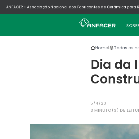
ANFACER • Associação Nacional dos Fabricantes de Cerâmica para R
SOBR
Home
Todas as no
|
Dia da 
Constr
5/4/23
3
MINUTO(S) DE LEITU