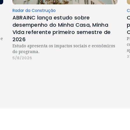
Radar da Construção
C
ABRAINC lança estudo sobre
C
desempenho do Minha Casa, Minha
p
Vida referente primeiro semestre de
C
2026
 e
P
c
Estudo apresenta os impactos sociais e econômicos
a
do programa.
3
5/8/2026