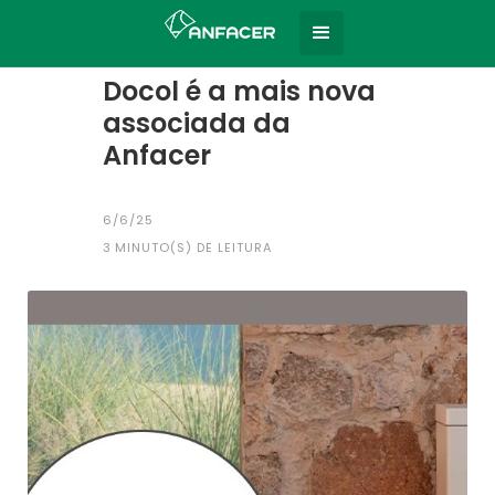
Home
Todas as notícias
|
Docol é a mais nova
associada da
Anfacer
6/6/25
3
MINUTO(S) DE LEITURA