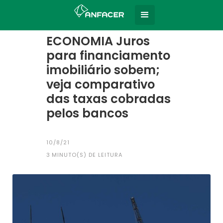
Home
Todas as notícias
|
ECONOMIA Juros
para financiamento
imobiliário sobem;
veja comparativo
das taxas cobradas
pelos bancos
10/8/21
3
MINUTO(S) DE LEITURA