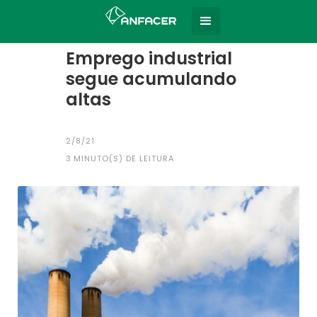
Home
Todas as notícias
|
Emprego industrial
segue acumulando
altas
2/8/21
3
MINUTO(S) DE LEITURA