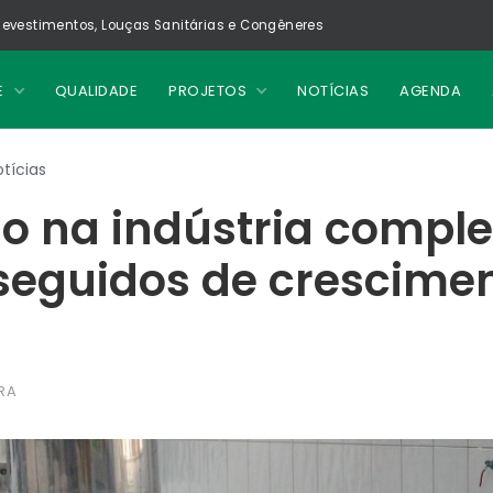
evestimentos, Louças Sanitárias e Congêneres
E
QUALIDADE
PROJETOS
NOTÍCIAS
AGENDA
tícias
 na indústria comple
seguidos de crescime
RA