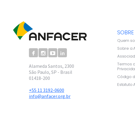
SOBRE
Quem s
Sobre a 
Associa
Termos d
Alameda Santos, 2300
Privacid
São Paulo, SP - Brasil
Código d
01418-200
Estatuto 
+55 11 3192-0600
info@anfacer.org.br