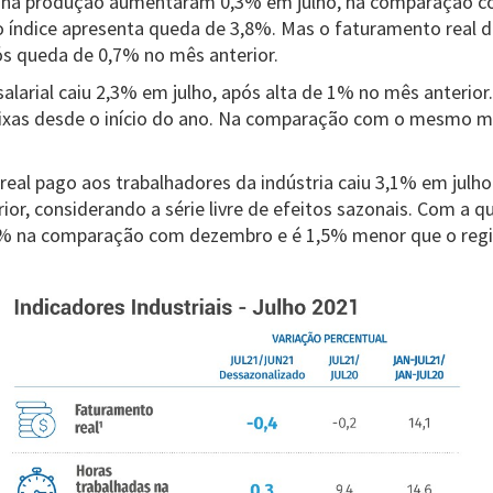
s na produção aumentaram 0,3% em julho, na comparação c
 índice apresenta queda de 3,8%. Mas o faturamento real da
ós queda de 0,7% no mês anterior.
alarial caiu 2,3% em julho, após alta de 1% no mês anterior
aixas desde o início do ano. Na comparação com o mesmo m
eal pago aos trabalhadores da indústria caiu 3,1% em julho
ior, considerando a série livre de efeitos sazonais. Com a 
% na comparação com dezembro e é 1,5% menor que o regi