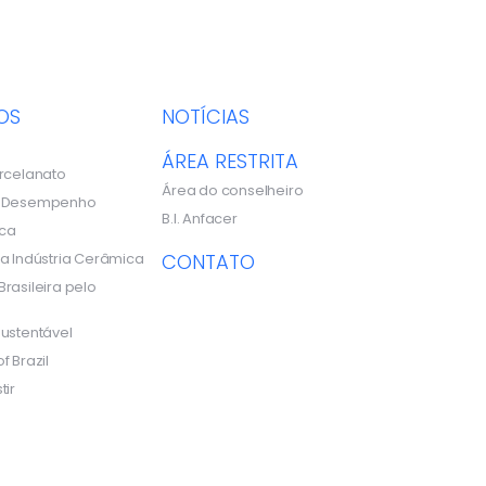
OS
NOTÍCIAS
ÁREA RESTRITA
rcelanato
Área do conselheiro
e Desempenho
B.I. Anfacer
ca
a Indústria Cerâmica
CONTATO
rasileira pelo
ustentável
f Brazil
tir