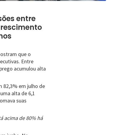
sões entre
crescimento
anos
mostram que o
ecutivas. Entre
prego acumulou alta
m 82,3% em julho de
uma alta de 6,1
etomava suas
stá acima de 80% há