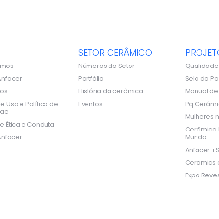
SETOR CERÂMICO
PROJET
omos
Números do Setor
Qualidade
Anfacer
Portfólio
Selo do Po
dos
História da cerâmica
Manual d
e Uso e Política de
Eventos
Pq Cerâmi
ade
Mulheres n
e Ética e Conduta
Cerâmica B
Anfacer
Mundo
Anfacer +S
Ceramics o
Expo Reves