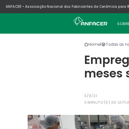
ANFACER • Associação Nacional dos Fabricantes de Cerâmica para R
SOBR
Home
Todas as no
|
Emprego
meses 
3/9/21
3
MINUTO(S) DE LEITU