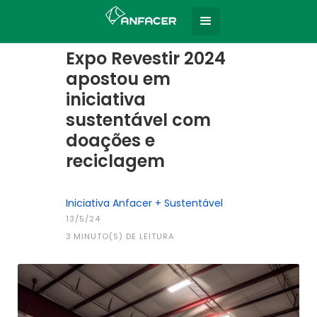
Home
Todas as notícias
|
Expo Revestir 2024
apostou em
iniciativa
sustentável com
doações e
reciclagem
Iniciativa Anfacer + Sustentável
13/5/24
3
MINUTO(S) DE LEITURA