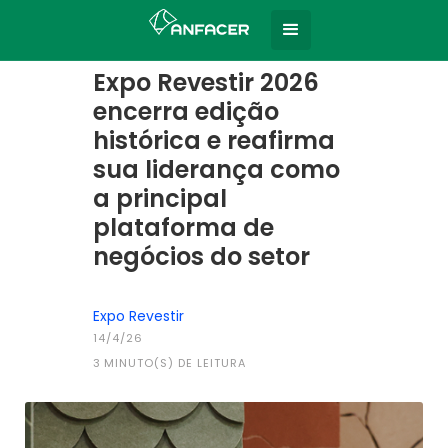
Home
Todas as notícias
|
Expo Revestir 2026
encerra edição
histórica e reafirma
sua liderança como
a principal
plataforma de
negócios do setor
Expo Revestir
14/4/26
3
MINUTO(S) DE LEITURA